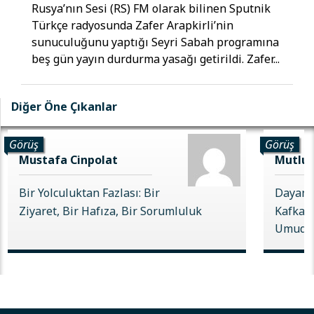
Rusya’nın Sesi (RS) FM olarak bilinen Sputnik
Türkçe radyosunda Zafer Arapkirli’nin
sunuculuğunu yaptığı Seyri Sabah programına
beş gün yayın durdurma yasağı getirildi. Zafer...
Diğer Öne Çıkanlar
Görüş
Görüş
Mustafa Cinpolat
Mutlu 
Bir Yolculuktan Fazlası: Bir
Dayanı
Ziyaret, Bir Hafıza, Bir Sorumluluk
Kafkas 
Umudu