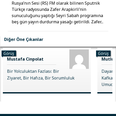
Rusya’nın Sesi (RS) FM olarak bilinen Sputnik
Türkçe radyosunda Zafer Arapkirli’nin
sunuculuğunu yaptığı Seyri Sabah programına
beş gün yayın durdurma yasağı getirildi. Zafer...
Diğer Öne Çıkanlar
Görüş
Görüş
Mustafa Cinpolat
Mutlu 
Bir Yolculuktan Fazlası: Bir
Dayanı
Ziyaret, Bir Hafıza, Bir Sorumluluk
Kafkas 
Umudu