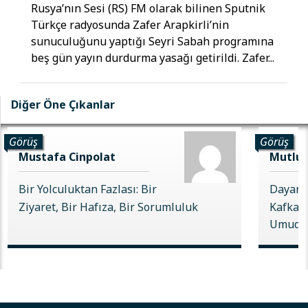
Rusya’nın Sesi (RS) FM olarak bilinen Sputnik
Türkçe radyosunda Zafer Arapkirli’nin
sunuculuğunu yaptığı Seyri Sabah programına
beş gün yayın durdurma yasağı getirildi. Zafer...
Diğer Öne Çıkanlar
Görüş
Görüş
Mustafa Cinpolat
Mutlu 
Bir Yolculuktan Fazlası: Bir
Dayanı
Ziyaret, Bir Hafıza, Bir Sorumluluk
Kafkas 
Umudu