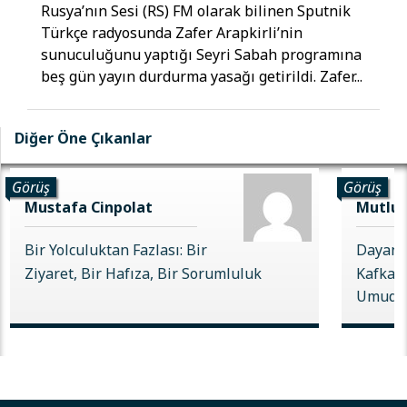
Rusya’nın Sesi (RS) FM olarak bilinen Sputnik
Türkçe radyosunda Zafer Arapkirli’nin
sunuculuğunu yaptığı Seyri Sabah programına
beş gün yayın durdurma yasağı getirildi. Zafer...
Diğer Öne Çıkanlar
Görüş
Görüş
Mustafa Cinpolat
Mutlu 
Bir Yolculuktan Fazlası: Bir
Dayanı
Ziyaret, Bir Hafıza, Bir Sorumluluk
Kafkas 
Umudu