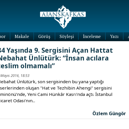
por
Makale
Görüş
Söyleşi
İnceleme
Yazı
Köşe
84 Yaşında 9. Sergisini Açan Hattat
Yazıları
Nebahat Ünlütürk: “İnsan acılara
Blog
teslim olmamalı”
Yazıları
 Mayıs 2016, 18:53
ebahat Ünlütürk, son sergisinden bu yana yaptığı
serlerinden oluşan "Hat ve Tezhibin Ahengi" sergisini
minönü’nde, Yeni Cami Hünkâr Kasrı'nda açtı. İstanbul
icaret Odası’nın...
Özlem Güngör