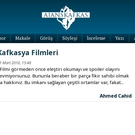
por
Makale
Görüş
Söyleşi
İnceleme
Yazı
Köşe
Kafkasya Filmleri
Yazıları
Blog
1 Mart 2016, 15:48
Yazıları
ilmi görmeden önce eleştiri okumayı ve spoiler olayını
evmiyorsunuz. Bununla beraber bir parça fikir sahibi olmak
a hakkınız. Bu imkanı sağlayan çeşitli ortamlar var, fakat...
Ahmed Cahid